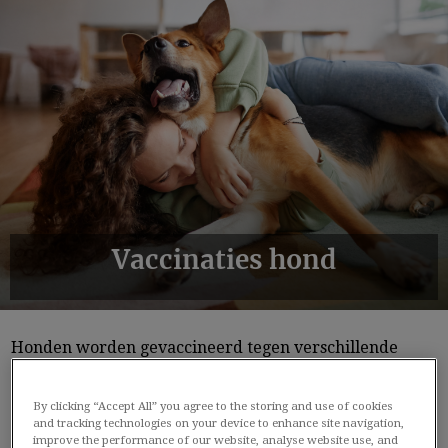
Vaccinaties hond
Honden worden gevaccineerd tegen verschillende
infectieziekten. Welke vaccinaties nodig zijn, hangt af
van de situatie van je hond.
By clicking “Accept All” you agree to the storing and use of cookies
and tracking technologies on your device to enhance site navigation,
De basisvaccinaties beschermen tegen:
improve the performance of our website, analyse website use, and