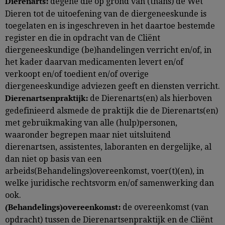
degene die op grond van (thans) de Wet
Dierenarts:
Dieren tot de uitoefening van de diergeneeskunde is
toegelaten en is ingeschreven in het daartoe bestemde
register en die in opdracht van de Cliënt
diergeneeskundige (be)handelingen verricht en/of, in
het kader daarvan medicamenten levert en/of
verkoopt en/of toedient en/of overige
diergeneeskundige adviezen geeft en diensten verricht.
de Dierenarts(en) als hierboven
Dierenartsenpraktijk:
gedefinieerd alsmede de praktijk die de Dierenarts(en)
met gebruikmaking van alle (hulp)personen,
waaronder begrepen maar niet uitsluitend
dierenartsen, assistentes, laboranten en dergelijke, al
dan niet op basis van een
arbeids(Behandelings)overeenkomst, voer(t)(en), in
welke juridische rechtsvorm en/of samenwerking dan
ook.
de overeenkomst (van
(Behandelings)overeenkomst:
opdracht) tussen de Dierenartsenpraktijk en de Cliënt